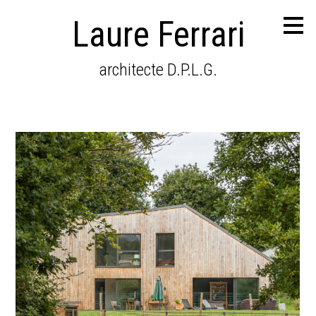
Passer
Laure Ferrari
au
contenu
principal
architecte D.P.L.G.